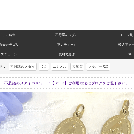
イテム特集
不思議のメダイ
モチーフ別
教会カテゴリ
アンティーク
輸入アク
レスチェーン
素材で選ぶ
SAL
ード：
不思議のメダイ
18金
エナメル
天然石
シルバー925
不思議のメダイパスワード【SGSK】ご利用方法はブログをご覧下さい。