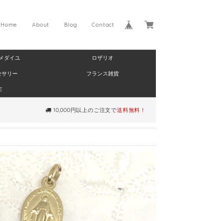
Home
About
Blog
Contact
メダイユ
ロザリオ
セサリー
フランス雑貨
E
10,000円以上のご注文で
送料無料！