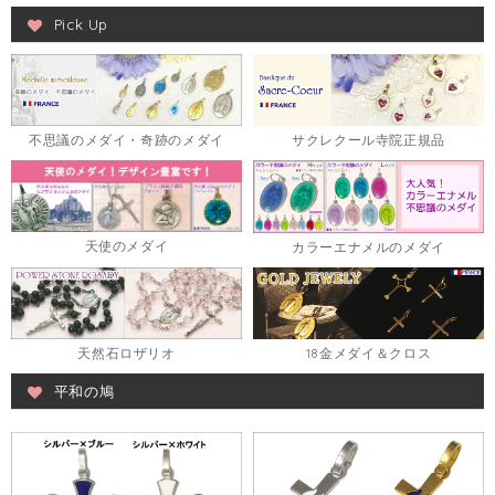
Pick Up
不思議のメダイ・奇跡のメダイ
サクレクール寺院正規品
天使のメダイ
カラーエナメルのメダイ
天然石ロザリオ
18金メダイ＆クロス
平和の鳩