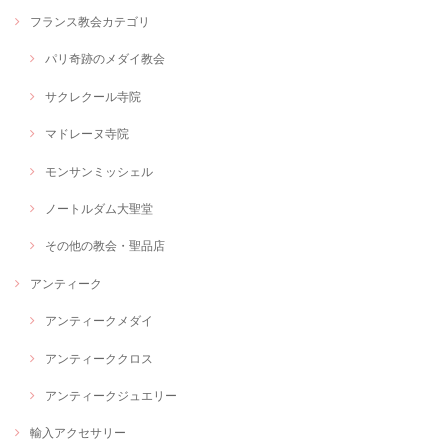
フランス教会カテゴリ
パリ奇跡のメダイ教会
サクレクール寺院
マドレーヌ寺院
モンサンミッシェル
ノートルダム大聖堂
その他の教会・聖品店
アンティーク
アンティークメダイ
アンティーククロス
アンティークジュエリー
輸入アクセサリー