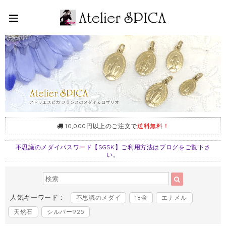
10,000円以上のご注文で
送料無料！
不思議のメダイパスワード【SGSK】ご利用方法はブログをご覧下さ
い。
人気キーワード：
不思議のメダイ
18金
エナメル
天然石
シルバー925