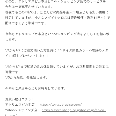
その分、アトリエスピカ本店とYahooショッピング店でのサービスを、
今年は一層充実させていきます。
現在でもこの2店では、ほとんどの商品を楽天市場店よりも安い価格に
設定していますが、小さなメダイやクロスは普通郵便（送料84円～）で
配送できるよう準備中です。
今年もアトリエスピカ本店とYahooショッピング店をよろしくお願い致
します。
1/1から1/7にご注文頂いた方全員に「Mサイズ銀色カラー不思議のメダ
イ」1個をプレゼントします！
1/1から1/4まで配送のみお休み頂いていますが、お正月期間もご注文は
可能です。
1/5から順次、発送致します。
今年もご来店を心よりお待ちしています。
お買い物はコチラ！
アトリエスピカ本店 ：
https://www.at-spica.com/
Yahooショッピング店：
https://store.shopping.yahoo.co.jp/spica-
france/