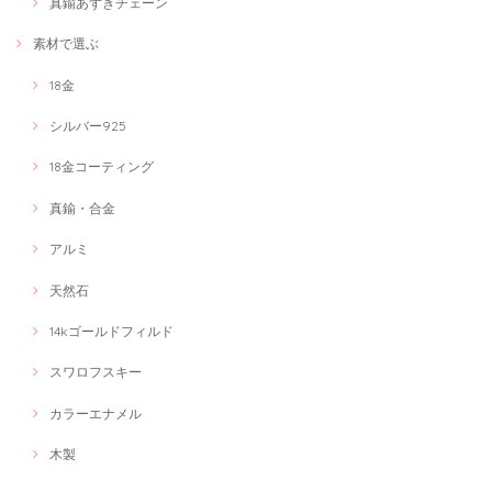
真鍮あずきチェーン
素材で選ぶ
18金
シルバー925
18金コーティング
真鍮・合金
アルミ
天然石
14kゴールドフィルド
スワロフスキー
カラーエナメル
木製