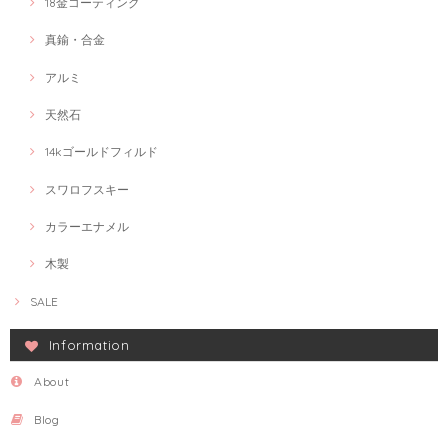
18金コーティング
真鍮・合金
アルミ
天然石
14kゴールドフィルド
スワロフスキー
カラーエナメル
木製
SALE
Information
About
Blog