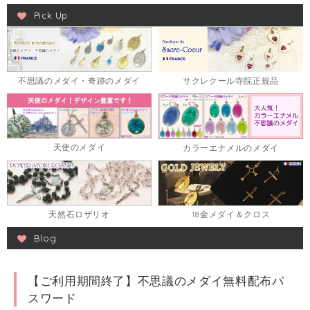
Pick Up
不思議のメダイ・奇跡のメダイ
サクレクール寺院正規品
天使のメダイ
カラーエナメルのメダイ
天然石ロザリオ
18金メダイ＆クロス
Blog
【ご利用期間終了】不思議のメダイ無料配布パ
スワード