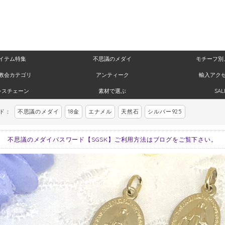
イテム特集
不思議のメダイ
モチーフ別
教会カテゴリ
アンティーク
輸入アク
レスチェーン
素材で選ぶ
SAL
ード：
不思議のメダイ
18金
エナメル
天然石
シルバー925
不思議のメダイパスワード【SGSK】ご利用方法はブログをご覧下さい。