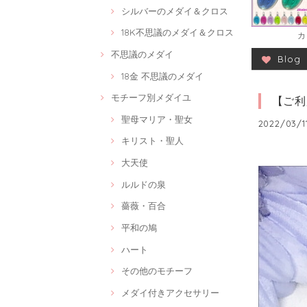
シルバーのメダイ＆クロス
18K不思議のメダイ＆クロス
カ
不思議のメダイ
Blog
18金 不思議のメダイ
モチーフ別メダイユ
【ご利
聖母マリア・聖女
2022/03/11
キリスト・聖人
大天使
ルルドの泉
薔薇・百合
平和の鳩
ハート
その他のモチーフ
メダイ付きアクセサリー