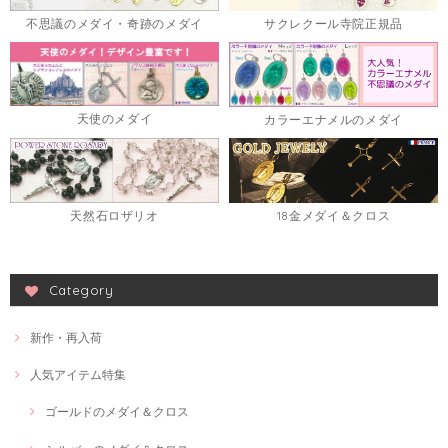
不思議のメダイ・奇跡のメダイ
サクレクール寺院正規品
天使のメダイ
カラーエナメルのメダイ
天然石ロザリオ
18金メダイ＆クロス
Category
新作・再入荷
人気アイテム特集
ゴールドのメダイ＆クロス