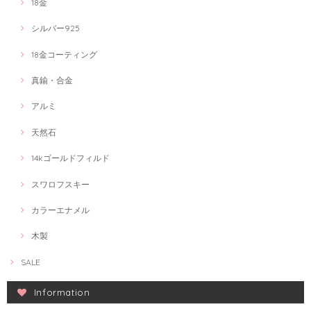
18金
シルバー925
18金コーティング
真鍮・合金
アルミ
天然石
14kゴールドフィルド
スワロフスキー
カラーエナメル
木製
SALE
Information