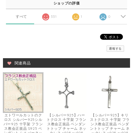
ショップの評価
すべて
331
1
0
通報する
関連商品
エトワールカットのク
【シルバー925】ハー
【シルバー925】キリ
ロス シルバー925シル
トクロス 十字架 フラン
ストクロス 十字架 フラ
バー925 十字架 フラン
ス教会正規品 ペンダン
ンス教会正規品 ペンダ
ス教会正規品 S925 ペ
トトップ チャーム ネッ
ントトップ チャーム ネ
ンダント シルバーネッ
クレス s925 sv925
ックレス s925 sv925