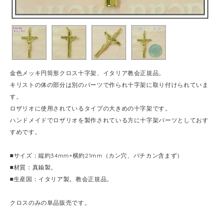
金色メッキ円筒形クロス十字架、イタリア教会正規品。
キリストの体の部分は別のパーツで作られ十字架に取り付けられていま
す。
ロザリオに使用されているタイプの大きめの十字架です。
ハンドメイドでロザリオを製作されている方に十字架パーツとしておす
すめです。
■サイズ：縦約34mm×横約21mm（カン穴、バチカン含まず）
■材質：真鍮製。
■生産国：イタリア製。教会正規品。
クロスのみの単品販売です。