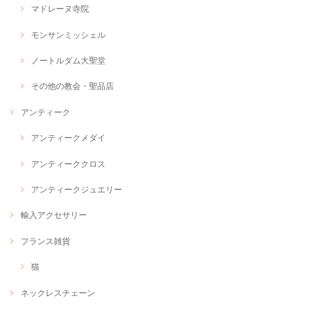
マドレーヌ寺院
モンサンミッシェル
ノートルダム大聖堂
その他の教会・聖品店
アンティーク
アンティークメダイ
アンティーククロス
アンティークジュエリー
輸入アクセサリー
フランス雑貨
猫
ネックレスチェーン