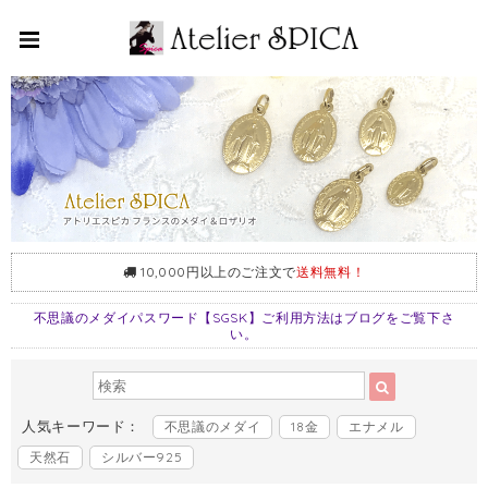
10,000円以上のご注文で
送料無料！
不思議のメダイパスワード【SGSK】ご利用方法はブログをご覧下さ
い。
人気キーワード：
不思議のメダイ
18金
エナメル
天然石
シルバー925